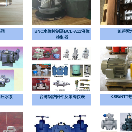
塞阀
BNC水位控制器BCL-A11液位
迫得紧
控制器
高压水泵
台湾锅炉附件及泵阀仪表
KSB/NT