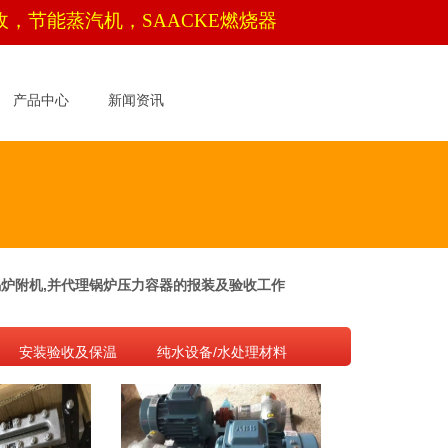
收，节能蒸汽机，
SAACKE
燃烧器
产品中心
新闻资讯
,锅炉附机,并代理锅炉压力容器的报装及验收工作
安装验收及保温
纯水设备/水处理材料