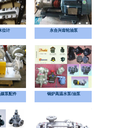
水位计
永合兴齿轮油泵
T热媒泵配件
锅炉高温水泵/油泵