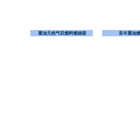
重油天然气双燃料燃烧器
吾丰重油