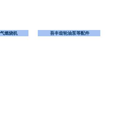
气燃烧机
吾丰齿轮油泵等配件