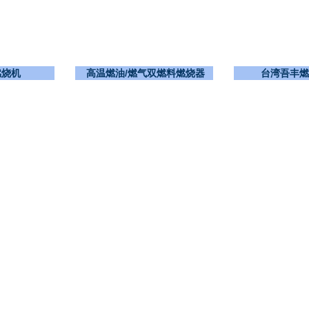
燃烧机
高温燃油/燃气双燃料燃烧器
台湾吾丰燃