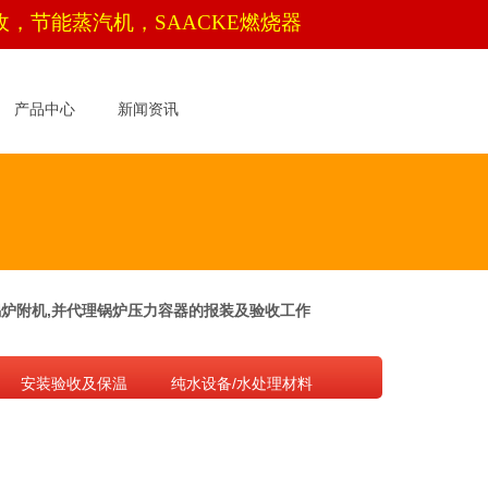
收，节能蒸汽机，
SAACKE
燃烧器
产品中心
新闻资讯
,锅炉附机,并代理锅炉压力容器的报装及验收工作
安装验收及保温
纯水设备/水处理材料